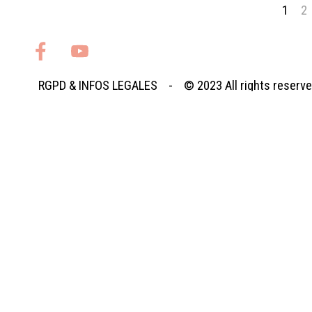
Page 
1
Al
2
RGPD
&
INFOS LEGALES
- © 2023
All rights reserv
Retourner au contenu