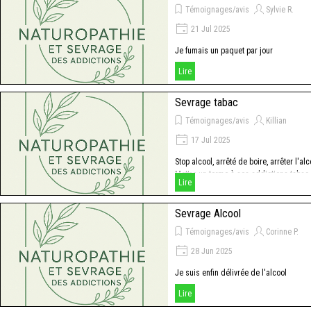
Témoignages/avis
Sylvie R.
21 Jul 2025
Je fumais un paquet par jour
Lire
Sevrage tabac
Témoignages/avis
Killian
17 Jul 2025
Stop alcool, arrêté de boire, arrêter l'alc
Mettre un terme à ses addictions tabac
Lire
alcool
Sevrage Alcool
Témoignages/avis
Corinne P.
28 Jun 2025
Je suis enfin délivrée de l'alcool
Lire