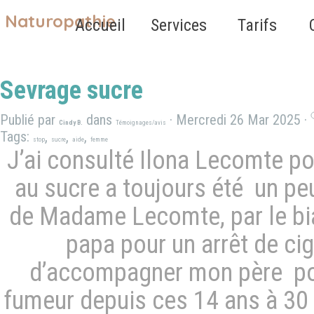
Aller au contenu
Naturopathie
Sauter le 
Accueil
Services
Tarifs
▼
Sevrage sucre
Publié par
dans
· Mercredi 26 Mar 2025 ·
Cindy B.
Témoignages/avis
Tags:
,
,
,
stop
sucre
aide
femme
J’ai consulté Ilona Lecomte po
au sucre a toujours été un peu
de Madame Lecomte, par le bi
papa pour un arrêt de cig
d’accompagner mon père pour
fumeur depuis ces 14 ans à 30 